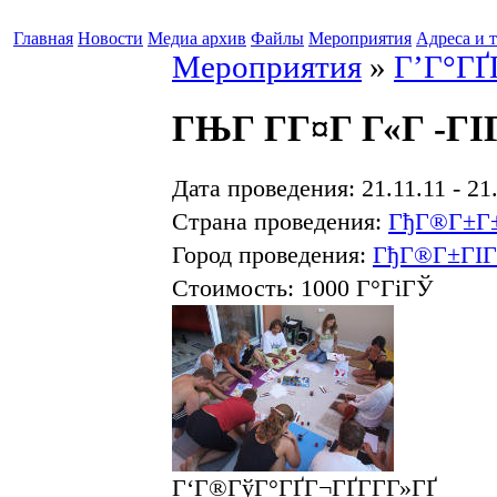
Главная
Новости
Медиа архив
Файлы
Мероприятия
Адреса и 
Мероприятия
»
Г’Г°ГҐГ
ГЊГ Г­Г¤Г Г«Г -ГІ
Дата проведения: 21.11.11 - 21.
Страна проведения:
ГђГ®Г±Г
Город проведения:
ГђГ®Г±ГІГ®
Стоимость: 1000 Г°ГіГЎ
Г‘Г®ГўГ°ГҐГ¬ГҐГ­Г­Г»Г