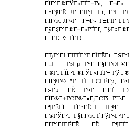
ГЇГ°Г®ГЎГ«ГҐГ¬Г», Г¬Г
Г¤ГўГЁГЈГ ГІГјГ±Гї, Г°Г Г±
ГІГ®ГЈГ¤Г Г¬Г» Г±ГІГ Г­Г®
ГўГ§Г°Г®Г±Г«ГҐГҐ, Г§Г¤Г®Г
Г†ГЁГўГҐГҐ!
ГЂГ°ГІ-ГІГҐГ°Г ГЇГЁГї ГЅГґ
Г±Г Г¬Г»Гµ Г°Г Г§Г­Г®Г®Г
Г®ГІ ГЇГ°Г®ГЎГ«ГҐГ¬ Гў Г®
ГІГўГ®Г°Г·ГҐГ±ГЄГЁГµ, Г¤
Г»Гµ ГЁ Г¤Г Г¦ГҐ Г®Г°
ГЇГ®Г±ГЄГ®Г«ГјГЄГі ГЊГ 
Г¶ГЁГЇ ГҐГ¤ГЁГ­Г±ГІГўГ 
Г®ГЎГ°Г Г§Г­Г®ГҐ ГўГ»Г°Г Г
ГҐГ°ГЈГЁГЁ ГЁ Г¶ГҐГ