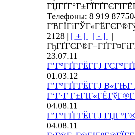
ГЏГҐГ°Г±ГЇГҐГЄГІГЁ
Телефоны: 8 919 87750
ГЋГЇГіГЎГ«ГЁГЄГ®ГўГ 
2128
|
[ + ]
[ - ]
|
ГђГҐГЄГ®Г¬ГҐГ­Г¤ГіГ
23.07.11
Г’Г°ГҐГ­ГЁГ­ГЈ ГЄГ°Г
01.03.12
Г’Г°ГҐГ­ГЁГ­ГЈ В«ГЊГ
Г‘Г·Г Г±ГІГ«ГЁГўГ®Г
04.08.11
Г’Г°ГҐГ­ГЁГ­ГЈ ГЏГ°Г
04.08.11