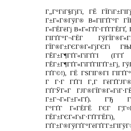
Г„Г°ГіГ§ГјГї, ГЁ ГЇГіГ±Г
Г±Г«Г®ГўГ® В«ГІГҐГ°Г ГЇГ
Г«ГЁГёГј В«Г«ГҐГ·ГҐГ­ГЁГҐ, 
ГІГҐГ°Г¬ГЁГ­ ГўГЇГ®Г
ГЇГ®Г±ГЄГ®Г«ГјГЄГі Г
ГЁГ±Г¶ГҐГ«ГїГҐГІ (
ГЁГ±Г¶ГҐГ«ГїГҐГІГҐГ±Гј, Гў
ГҐГ©!), ГЁ ГЅГІГ®ГІ ГІГҐГ
Г Г·Г ГҐГІ Г‚Г ГёГҐГЈГ
ГҐГЎГ«Г ГЈГ®ГЇГ®Г«ГіГ·Г
Г±Г¬Г»Г±Г«ГҐ). ГЂ Гў 
Г°ГҐГ Г«ГЁГЁ ГЄГ Г¦Г¤
ГЁГ±ГЄГ«ГѕГ·ГҐГ­ГЁГ
ГҐГ±Г®ГўГҐГ°ГёГҐГ­Г±ГІГў