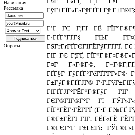
Г¤Г Г«Гі, Г‚Г ГёГ 
Навигация
Рассылка
ГўГ±ГЇГ«Г»ГўГҐГІ Гў Г±Г®Г§Г
Г’Г ГЄ Г¦ГҐ ГЁ ГЇГ°Г®Г¶
Г·ГҐГ°ГҐГ§ ГЊГ Г­
ГЅГґГґГҐГЄГІГЁГўГ­ГҐГҐ. Г€
Опросы
ГІГ ГЄ Г¦ГҐ, ГЇГ°Г®Г¤Г®Г«Г
Г¤Г Г«Г®Г©, Г¬Г®Г¦ГҐ
ГҐГ§Г ГўГҐГ°ГёГҐГ­Г­Г»Г© 
Г±ГўГ®ГҐГЈГ® Г·ГіГўГ±ГІГў
ГІГҐГЈГ°ГЁГ°Г®ГўГ ГІГ
ГЄГ®ГІГ®Г°Г Гї ГЎГ»
ГЇГ°ГЁГ·ГЁГ­ГҐ (Г·Г Г№ГҐ Г
Г®Г±ГЁГІ ГІГі ГЁГ«ГЁ ГЁГ­Г
Г®ГЄГ°Г Г±ГЄГі: ГЎГ®Г«ГҐГ