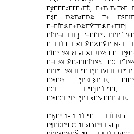
ГўГЁГ¤ГҐГ«ГЁ, Г±Г«Г»ГёГ 
Г§Г Г®Г¤Г­Г® Г± ГЅГІГ
Г±ГЇГ®Г±Г®ГЎГ­Г®Г±ГІГ
ГЁГ¬Г ГІГј Г¬ГЁГ°. ГЃГҐГ±Г
Г ГҐГІ Г®ГЎГ®ГЎГ№Г ГІГ
ГЇГ°Г®ГёГ«Г®ГЈГ® Г­Г ГўГ±
Г±Г®ГЎГ»ГІГЁГ©. Г€ ГЇГ®Г
ГЁГї Г®ГІГ°Г Г¦Г ГѕГІГ±Гї Г
Г®Г© Г¦ГЁГ§Г­ГЁ, ГЇГ°
ГЄГ Г°ГјГҐГ°ГҐ, Г
Г®ГЄГ°ГіГ¦Г ГѕГ№ГЁГ¬ГЁ.
ГЂГ°ГІ-ГІГҐГ°Г ГЇГ
Г¶ГЁГ°ГЄГіГ«ГїГ°Г­
ГЁГ§Г®ГЎГ°Г Г¦ГҐГ­ГЁ