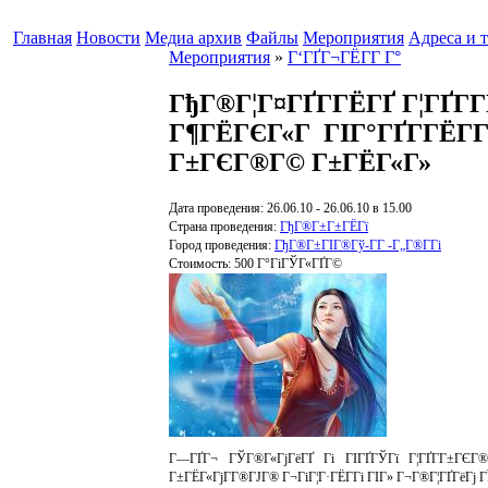
Главная
Новости
Медиа архив
Файлы
Мероприятия
Адреса и 
Мероприятия
»
Г‘ГҐГ¬ГЁГ­Г Г°
ГђГ®Г¦Г¤ГҐГ­ГЁГҐ Г¦ГҐГ­Г
Г¶ГЁГЄГ«Г ГІГ°ГҐГ­ГЁГ­Г
Г±ГЄГ®Г© Г±ГЁГ«Г»
Дата проведения: 26.06.10 - 26.06.10 в 15.00
Страна проведения:
ГђГ®Г±Г±ГЁГї
Город проведения:
ГђГ®Г±ГІГ®Гў-Г­Г -Г„Г®Г­Гі
Стоимость: 500 Г°ГіГЎГ«ГҐГ©
Г—ГҐГ¬ ГЎГ®Г«ГјГёГҐ Гі ГІГҐГЎГї Г¦ГҐГ­Г±ГЄГ®
Г±ГЁГ«ГјГ­Г®ГЈГ® Г¬ГіГ¦Г·ГЁГ­Гі ГІГ» Г¬Г®Г¦ГҐГёГј Г