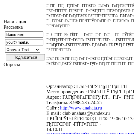
Г‘ГІГ ГІГј Г¦ГҐГ«Г Г­Г­Г®Г© Г¤Г«Гї Г¤ГўГ®Г°Г
ГЁГ¬ГЇГҐГ°Г ГІГ®Г°Г Г¬Г®Г¦ГҐГІ ГІГ®Г«ГјГЄГ® Г¦Г
Г±ГҐГЄГ±ГіГ Г«ГјГ­Г®Г© ГЅГ­ГҐГ°ГЈГЁГҐГ©. ГЉГ®Г¬Гі
Г ГЄГ®Г¬Гі-ГІГ® ГІГ°ГҐГЎГіГѕГІГ±Гї ГЈГ®Г¤Г» ГІ
Навигация
ГіГ°Г®ГўГҐГ­Гј.
Рассылка
Г†ГҐГ­Г№ГЁГ­Г Г±Г­Г Г·Г Г«Г Г­Г ГЎГЁГ°Г ГҐ
ГґГЁГ§ГЁГ·ГҐГ±ГЄГіГѕ ГЅГ­ГҐГ°ГЈГЁГѕ - -ГЅГ­ГҐГ
Г Г«ГјГ­ГіГѕ-ГЅГ­ГҐГ°ГЈГЁГѕ Г‚Г®Г¤Г» ГЁ Гў Г§Г ГўГҐ
ГЅГ­ГҐГ°ГЈГЁГѕ.
ГЉГ ГЄ Г±ГІГ ГІГј Г±Г Г¬Г®Г© Г¦ГҐГ«Г Г­Г­Г®Г©,Г­
Г±ГЁГ«Гі,Г®ГЎ ГЅГІГ®Г¬ ГўГ» ГіГ§Г­Г ГҐГІГҐ Г­Г ГІГ°
Опросы
Организатор : ГЉГ«ГіГЎ ГЂГ­Г ГµГ ГІГ
Место проведения : ГЉГ«ГіГЎ ГЂГ­Г ГµГ 
Адрес : ГЈ.ГђГ®Г±ГІГ®Гў Г­/Г„, ГіГ«. ГѓГ
Телефоны: 8-988-535-74-55
Сайт :
http://www.anahata.ru
E-mail : club-anahata@yandex.ru
ГЋГЇГіГЎГ«ГЁГЄГ®ГўГ Г­Г®: 19.06.10 13
ГђГҐГЄГ®Г¬ГҐГ­Г¤ГіГҐГ¬
14.10.11