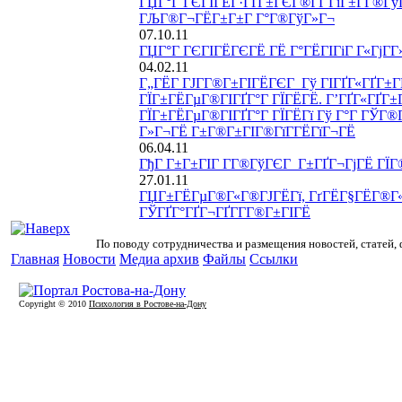
ГЏГ°Г ГЄГІГЁГ·ГҐГ±ГЄГ®ГҐ ГїГ±Г­Г®Гў
ГЉГ®Г¬ГЁГ±Г±Г Г°Г®ГўГ»Г¬
07.10.11
ГЏГ°Г ГЄГІГЁГЄГЁ ГЁ Г°ГЁГІГіГ Г«ГјГ­Г
04.02.11
Г„ГЁГ ГЈГ­Г®Г±ГІГЁГЄГ Гў ГІГҐГ«ГҐГ±Г
ГЇГ±ГЁГµГ®ГІГҐГ°Г ГЇГЁГЁ. Г’ГҐГ«ГҐГ±Г­
ГЇГ±ГЁГµГ®ГІГҐГ°Г ГЇГЁГї Гў Г°Г ГЎГ®
Г»Г¬ГЁ Г±Г®Г±ГІГ®ГїГ­ГЁГїГ¬ГЁ
06.04.11
ГђГ Г±Г±ГІГ Г­Г®ГўГЄГ Г±ГҐГ¬ГјГЁ ГЇГ® 
27.01.11
ГЏГ±ГЁГµГ®Г«Г®ГЈГЁГї, ГґГЁГ§ГЁГ®Г«
ГЎГҐГ°ГҐГ¬ГҐГ­Г­Г®Г±ГІГЁ
По поводу сотрудничества и размещения новостей, статей,
Главная
Новости
Медиа архив
Файлы
Ссылки
Copyright © 2010
Психология в Ростове-на-Дону