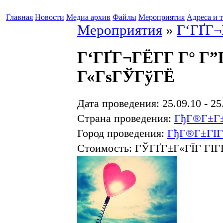
Главная
Новости
Медиа архив
Файлы
Мероприятия
Адреса и 
Мероприятия
»
Г‘ГҐГ¬
Г‘ГҐГ¬ГЁГ­Г Г° Г
Г«ГѕГЎГўГЁ
Дата проведения: 25.09.10 - 25
Страна проведения:
ГђГ®Г±Г
Город проведения:
ГђГ®Г±ГІГ®
Стоимость: ГЎГҐГ±Г«ГЇГ ГІГ