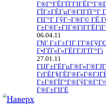
Г®Г°ГЁГҐГ­ГІГЁГ°Г®Гў
ГЇГ±ГЁГµГ®ГІГҐГ°Г Г
ГІГ°Г ГўГ¬Г®Г© ГЁ 
Г±Г®Г±ГІГ®ГїГ­ГЁГї
06.04.11
ГђГ Г±Г±ГІГ Г­Г®ГўГЄ
Г•ГҐГ«Г«ГЁГ­ГЈГҐГ°Гі
27.01.11
ГЏГ±ГЁГµГ®Г«Г®ГЈГ
ГґГЁГ§ГЁГ®Г«Г®ГЈГЁ
Г±Г®ГЇГ°Г®ГўГ®Г¦Г¤Г
Г®Г±ГІГЁ