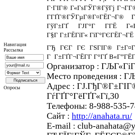
Г·ГІГ® Г«ГѕГЎГ®ГўГј Г¬Г­Г
Г­ГҐГ®ГЎГµГ®Г¤ГЁГ¬Г® 
ГўГ±ГҐ ГЈГ°Г Г­ГЁ Г«Г
Г§Г Г±ГЁГїГ« ГїГ°ГЄГЁГ¬ГЁ
Навигация
ГЂ ГЄГ ГЄ ГЅГІГ® Г±Г¤ГҐГ
Рассылка
Г Г±ГҐГ¬ГЁГ­Г Г°ГҐ В«Г”ГЁ
Организатор : ГЉГ«Гі
Место проведения : Г
Адрес : ГЈ.ГђГ®Г±ГІГ®Г
Опросы
ГѓГҐГ°ГёГҐГ«Гї,30
Телефоны: 8-988-535-7
Сайт :
http://anahata.ru/
E-mail : club-anahata@