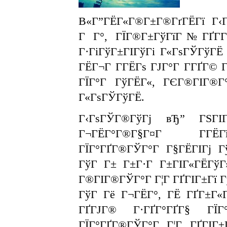
В«Г”ГЁГ«Г®Г±Г®ГґГЁГї Г‹
Г Г°, ГЇГ®Г±ГўГїГ№ГҐГ­Г­
Г·ГіГўГ±ГІГўГі Г«ГѕГЎГўГЁ 
ГЁГ¬Г Г­ГЁГѕ ГЈГ°Г Г­ГҐГ© Г
ГЇГ°Г ГўГЁГ«, ГЄГ®ГІГ®Г
Г«ГѕГЎГўГЁ.
Г‹ГѕГЎГ®ГўГј вЂ” ГЅГІ
Г¬ГЁГ°Г®Г§Г¤Г Г­Г
ГЇГ°ГҐГ®ГЎГ°Г Г§ГЁГІГј Г
ГўГ Г± Г±Г·Г Г±ГІГ«ГЁГў
Г®ГІГ®ГЎГ°Г Г¦Г ГҐГІГ±Гї Г
ГўГ Гё Г¬ГЁГ°, ГЁ ГҐГ±Г«
ГҐГЈГ® Г·ГҐГ°ГҐГ§ ГЇГ
ГЇГ°ГҐГ®ГЎГ°Г Г¦Г ГҐГІГ±Г