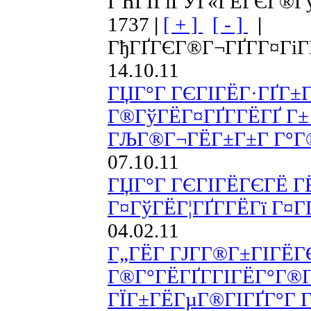
ГЋГЇГіГЎГ«ГЁГЄГ®ГўГ 
1737
|
[ + ]
[ - ]
|
ГђГҐГЄГ®Г¬ГҐГ­Г¤ГіГ
14.10.11
ГЏГ°Г ГЄГІГЁГ·ГҐГ±Г
Г®ГўГЁГ¤ГҐГ­ГЁГҐ Г
ГЉГ®Г¬ГЁГ±Г±Г Г°Г
07.10.11
ГЏГ°Г ГЄГІГЁГЄГЁ ГЁ 
Г¤ГўГЁГ¦ГҐГ­ГЁГї Г¤
04.02.11
Г„ГЁГ ГЈГ­Г®Г±ГІГЁГ
Г®Г°ГЁГҐГ­ГІГЁГ°Г®Г
ГЇГ±ГЁГµГ®ГІГҐГ°Г Г