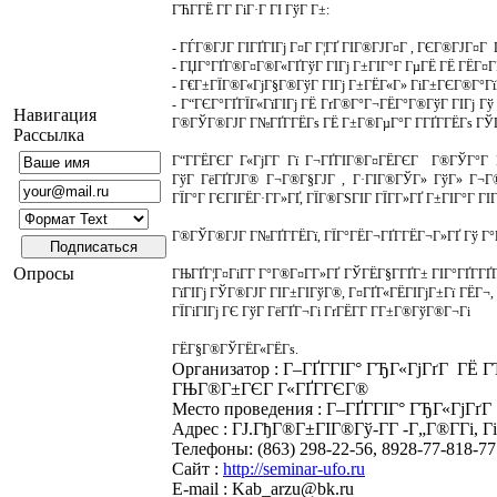
ГЋГ­ГЁ Г­Г ГіГ·Г ГІ ГўГ Г±:
- ГЃГ®ГЈГ ГІГҐГІГј Г¤Г Г¦ГҐ ГІГ®ГЈГ¤Г , ГЄГ®ГЈГ¤Г Г­
- ГЏГ°ГҐГ®Г¤Г®Г«ГҐГўГ ГІГј Г±ГІГ°Г ГµГЁ ГЁ ГЁГ¤ГІ
- Г€Г±ГЇГ®Г«ГјГ§Г®ГўГ ГІГј Г±ГЁГ«Г» ГіГ±ГЄГ®Г°
- Г“ГЄГ°ГҐГЇГ«ГїГІГј ГЁ ГґГ®Г°Г¬ГЁГ°Г®ГўГ ГІГј 
Навигация
Г®ГЎГ®ГЈГ Г№ГҐГ­ГЁГѕ ГЁ Г±Г®ГµГ°Г Г­ГҐГ­ГЁГѕ ГЎГ
Рассылка
Г“Г­ГЁГЄГ Г«ГјГ­Г Гї Г¬ГҐГІГ®Г¤ГЁГЄГ Г®ГЎГ°Г 
ГўГ ГёГҐГЈГ® Г¬Г®Г§ГЈГ , Г·ГІГ®ГЎГ» ГўГ» Г¬Г®Г
ГЇГ°Г ГЄГІГЁГ·Г­Г»ГҐ, ГЇГ®ГЅГІГ ГЇГ­Г»ГҐ Г±ГІГ°Г Г
Г®ГЎГ®ГЈГ Г№ГҐГ­ГЁГї, ГЇГ°ГЁГ¬ГҐГ­ГЁГ¬Г»ГҐ Гў Г°Г
Опросы
ГЊГҐГ¦Г¤ГіГ­Г Г°Г®Г¤Г­Г»ГҐ ГЎГЁГ§Г­ГҐГ± ГІГ°ГҐГ­ГҐ
ГїГІГј ГЎГ®ГЈГ ГІГ±ГІГўГ®, Г¤ГҐГ«ГЁГІГјГ±Гї ГЁГ¬, 
ГЇГіГІГј ГЄ ГўГ ГёГҐГ¬Гі ГґГЁГ­Г Г­Г±Г®ГўГ®Г¬Гі
ГЁГ§Г®ГЎГЁГ«ГЁГѕ.
Организатор : Г–ГҐГ­ГІГ° ГЂГ«ГјГґГ ГЁ Г
ГЊГ®Г±ГЄГ Г«ГҐГ­ГЄГ®
Место проведения : Г–ГҐГ­ГІГ° ГЂГ«ГјГ
Адрес : ГЈ.ГђГ®Г±ГІГ®Гў-Г­Г -Г„Г®Г­Гі, Г
Телефоны: (863) 298-22-56, 8928-77-818-77
Сайт :
http://seminar-ufo.ru
E-mail : Kab_arzu@bk.ru