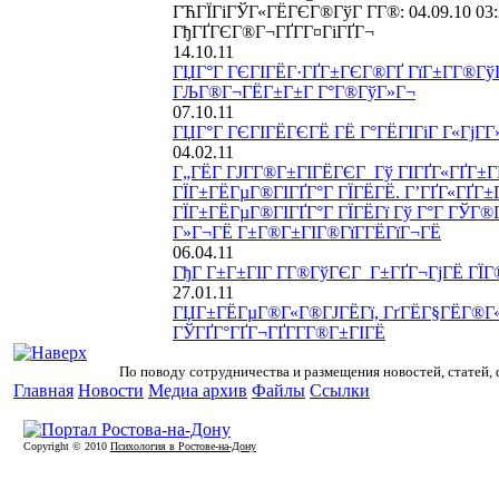
ГЋГЇГіГЎГ«ГЁГЄГ®ГўГ Г­Г®: 04.09.10 03
ГђГҐГЄГ®Г¬ГҐГ­Г¤ГіГҐГ¬
14.10.11
ГЏГ°Г ГЄГІГЁГ·ГҐГ±ГЄГ®ГҐ ГїГ±Г­Г®Гў
ГЉГ®Г¬ГЁГ±Г±Г Г°Г®ГўГ»Г¬
07.10.11
ГЏГ°Г ГЄГІГЁГЄГЁ ГЁ Г°ГЁГІГіГ Г«ГјГ­Г
04.02.11
Г„ГЁГ ГЈГ­Г®Г±ГІГЁГЄГ Гў ГІГҐГ«ГҐГ±Г
ГЇГ±ГЁГµГ®ГІГҐГ°Г ГЇГЁГЁ. Г’ГҐГ«ГҐГ±Г­
ГЇГ±ГЁГµГ®ГІГҐГ°Г ГЇГЁГї Гў Г°Г ГЎГ®
Г»Г¬ГЁ Г±Г®Г±ГІГ®ГїГ­ГЁГїГ¬ГЁ
06.04.11
ГђГ Г±Г±ГІГ Г­Г®ГўГЄГ Г±ГҐГ¬ГјГЁ ГЇГ® 
27.01.11
ГЏГ±ГЁГµГ®Г«Г®ГЈГЁГї, ГґГЁГ§ГЁГ®Г«
ГЎГҐГ°ГҐГ¬ГҐГ­Г­Г®Г±ГІГЁ
По поводу сотрудничества и размещения новостей, статей,
Главная
Новости
Медиа архив
Файлы
Ссылки
Copyright © 2010
Психология в Ростове-на-Дону