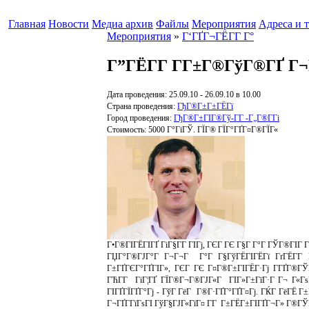
Главная
Новости
Медиа архив
Файлы
Мероприятия
Адреса и 
Мероприятия
»
Г‘ГҐГ¬ГЁГ­Г Г°
Г”ГЁГ­Г Г­Г±Г®ГўГ®ГҐ Г¬
Дата проведения: 25.09.10 - 26.09.10 в 10.00
Страна проведения:
ГђГ®Г±Г±ГЁГї
Город проведения:
ГђГ®Г±ГІГ®Гў-Г­Г -Г„Г®Г­Гі
Стоимость: 5000 Г°ГіГЎ. ГЇГ® ГЇГ°ГҐГ¤Г®ГЇГ«
Г•Г®ГІГЁГІГҐ ГіГ§Г­Г ГІГј, ГЄГ ГЄ Г§Г Г°Г ГЎГ®ГІГ 
ГЏГ°Г®ГЈГ°Г Г¬Г¬Г Г°Г Г§ГўГЁГІГЁГї ГґГЁГ­Г 
Г±ГҐГЄГ°ГҐГІГ», ГЄГ ГЄ Г¤Г®Г±ГІГЁГ·Гј Г­ГҐГ®ГЎ
ГЋГ­Г ГіГ¦ГҐ ГЇГ®Г¬Г®ГЈГ«Г ГІГ»Г±ГїГ·Г Г¬ Г«Гѕ
ГІГҐГЇГҐГ°Гј - ГўГ ГёГ Г®Г·ГҐГ°ГҐГ¤Гј. ГЌГ ГёГЁ Г±
Г¬ГҐГ­ГїГѕГІ ГўГ§ГЈГ«ГїГ¤ Г­Г Г±ГЁГ±ГІГҐГ¬Г» Г®ГЎ