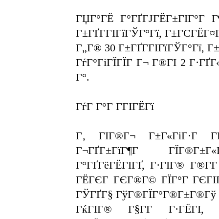
ГЏГ°ГЁ Г°ГҐГЈГЁГ±ГІГ°Г 
Г±ГҐГ­ГІГїГЎГ°Гї, Г±ГЄГЁГ¤Г
Г„Г® 30 Г±ГҐГ­ГІГїГЎГ°Гї, 
ГѓГ°ГіГЇГЇГ Г¬ Г®ГІ 2 Г·Г
Г°.
ГѓГ Г°Г Г­ГІГЁГї
Г‚ ГІГ®Г¬ Г±Г«ГіГ·Г ГҐ
Г¬ГҐГ±ГїГ¶Г ГЇГ®Г±Г«
Г°ГҐГёГЁГІГҐ, Г·ГІГ® Г®Г­
ГЁГЄГ ГЄГ®Г© ГЇГ°Г ГЄГІГ
ГЎГҐГ§ ГўГ®ГЇГ°Г®Г±Г®Гў Гў
ГќГІГ® Г§Г­Г Г·ГЁГІ, 