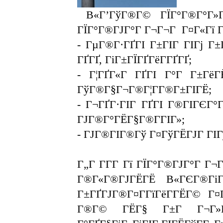
В«Г’ГўГ®Г© ГЇГ°Г®Г°Г»Г
ГЇГ°Г®ГЈГ°Г Г¬Г¬Г Г¤Г«Гї Г
- ГµГ®Г·ГҐГІ Г±ГІГ ГІГј Г±
ГҐГҐ, ГіГ±ГЇГҐГёГ­ГҐГҐ;
- Г¦ГҐГ«Г ГҐГІ Г°Г Г±ГёГЁ
ГўГ®Г§Г¬Г®Г¦Г­Г®Г±ГІГЁ;
- Г¬ГҐГ·ГІГ ГҐГІ Г®ГІГЄГ°Г»
ГЈГ®Г°ГЁГ§Г®Г­ГІГ»;
- ГЈГ®ГІГ®Гў Г¤ГўГЁГЈГ ГІГ
Г„Г Г­Г­Г Гї ГЇГ°Г®ГЈГ°Г Г
Г®Г«Г®ГЈГЁГЁ В«ГЄГ®ГіГ
Г±ГҐГЈГ®Г¤Г­ГїГёГ­ГЁГ© Г¤
Г®Г© ГЁГ§ Г±Г Г¬Г»Гµ