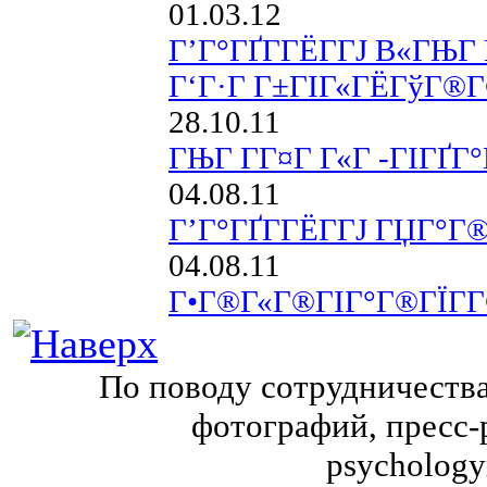
01.03.12
Г’Г°ГҐГ­ГЁГ­ГЈ В«ГЊГ
Г‘Г·Г Г±ГІГ«ГЁГўГ®Г
28.10.11
ГЊГ Г­Г¤Г Г«Г -ГІГҐГ°
04.08.11
Г’Г°ГҐГ­ГЁГ­ГЈ ГЏГ°Г
04.08.11
Г•Г®Г«Г®ГІГ°Г®ГЇГ­Г
По поводу сотрудничества
фотографий, пресс-
psychology