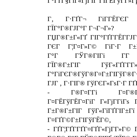
Г°ГҐГ§ГіГ«ГјГІГ ГІГЁГўГ­Г»Г
Г‚ Г·ГҐГ¬ ГіГ­ГЁГЄГ Г
ГЇГ°Г®ГЈГ°Г Г¬Г¬Г»?
ГЏГ®Г±Г«ГҐ ГІГ°ГҐГ­ГЁГ­ГЈГ
ГЄГ Г¦Г¤Г»Г© ГіГ·Г Г±Г
Г°Г ГЎГ®ГІГі Г­Г Г
ГЇГ®Г±ГІГ ГўГ«ГҐГ­
Г°ГіГЄГ®ГўГ®Г¤Г±ГІГўГ®Г
ГЈГ , Г·ГІГ® ГўГЄГ«ГѕГ·Г ГҐ
- Г®Г¤Г­Гі Г¤Г®ГЇГ®
Г¤ГЁГўГЁГ¤ГіГ Г«ГјГ­ГіГѕ 
Г±Г®Г±ГІГ ГўГ«ГїГҐГІГ±Г
Г¤ГҐГ©Г±ГІГўГЁГ©,
- ГҐГ¦ГҐГ­ГҐГ¤ГҐГ«ГјГ­Г»Г©