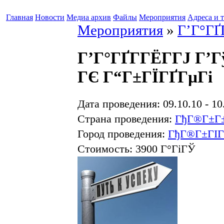
Главная
Новости
Медиа архив
Файлы
Мероприятия
Адреса и 
Мероприятия
»
Г’Г°ГҐГ
Г’Г°ГҐГ­ГЁГ­ГЈ Г
ГЄ Г“Г±ГЇГҐГµГі
Дата проведения: 09.10.10 - 10
Страна проведения:
ГђГ®Г±Г
Город проведения:
ГђГ®Г±ГІГ®
Стоимость: 3900 Г°ГіГЎ