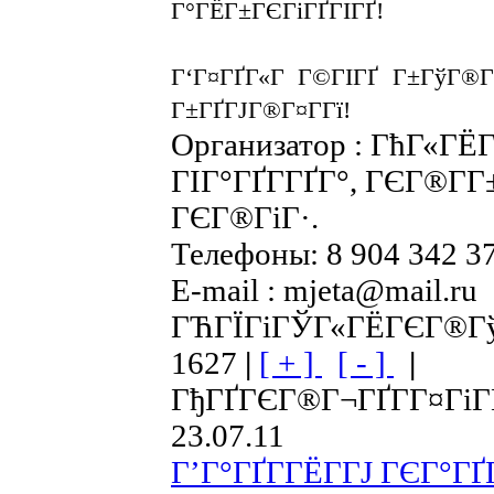
Г°ГЁГ±ГЄГіГҐГІГҐ!
Г‘Г¤ГҐГ«Г Г©ГІГҐ Г±ГўГ®Г
Г±ГҐГЈГ®Г¤Г­Гї!
Организатор : ГћГ«Г
ГІГ°ГҐГ­ГҐГ°, ГЄГ®Г­Г±
ГЄГ®ГіГ·.
Телефоны: 8 904 342 3
E-mail : mjeta@mail.ru
ГЋГЇГіГЎГ«ГЁГЄГ®ГўГ 
1627
|
[ + ]
[ - ]
|
ГђГҐГЄГ®Г¬ГҐГ­Г¤ГіГ
23.07.11
Г’Г°ГҐГ­ГЁГ­ГЈ ГЄГ°Г