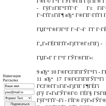
Г®Г© Г°Г ГЎГ®ГІГҐ (ГЇГ® ГІГ
- ГўГ±ГІГ°ГҐГ·Г Г± ГіГ·
Г¬ГҐГ±ГїГ¶ вЂ“ Г®ГІГ·ГҐГІ Г
ГЏГ°Г®ГЈГ°Г Г¬Г¬Г Г­Г Г·ГЁ
Г„Г«ГЁГІГҐГ«ГјГ­Г®Г±ГІГј - 
ГЏГ«Г Г­ Г°Г ГЎГ®ГІГ»:
9 вЂ“ 10 Г®ГЄГІГїГЎГ°Гї - ГІ
Навигация
11 вЂ“ 17 Г®ГЄГІГїГЎГ°Гї 
Рассылка
ГЄГ®Г­Г±ГіГ«ГјГІГ Г¶ГЁГї
(Гў Г«ГѕГЎГ®Г© ГЁГ§ ГЅГІГ
ГўГ°ГҐГ¬Гї - ГЇГ® ГўГ»ГЎГ®