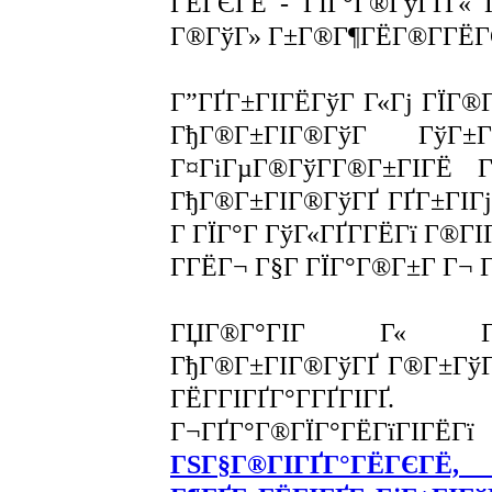
ГЁГЄГЁ - ГЇГ°Г®ГўГҐГ« Г
Г®ГўГ» Г±Г®Г¶ГЁГ®Г­ГЁГ
Г”ГҐГ±ГІГЁГўГ Г«Гј ГЇГ®Г
ГђГ®Г±ГІГ®ГўГ ГўГ±
Г¤ГіГµГ®ГўГ­Г®Г±ГІГЁ 
ГђГ®Г±ГІГ®ГўГҐ ГҐГ±ГІГј 
Г ГЇГ°Г ГўГ«ГҐГ­ГЁГї Г®ГІ
Г­ГЁГ¬ Г§Г ГЇГ°Г®Г±Г Г¬ 
ГЏГ®Г°ГІГ Г« ГЏГ
ГђГ®Г±ГІГ®ГўГҐ Г®Г±ГўГ
ГЁГ­ГІГҐГ°Г­ГҐГІГҐ
Г¬ГҐГ°Г®ГЇГ°ГЁГїГІ
ГЅГ§Г®ГІГҐГ°ГЁГЄГЁ,