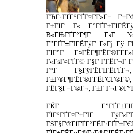
ГЋГ·ГҐГ°ГҐГ¤Г­Г»Г¬ Г±
Г±ГІГ Г« Г”ГҐГ±ГІГЁГ
В«ГЊГҐГ°Г¶Г ГѕГ№Г
Г”ГҐГ±ГІГЁГўГ Г«Гј Гў Г
ГІГ°Г Г¤ГЁГ¶ГЁГ®Г­Г
Г«ГѕГ¤ГҐГ© Г§Г Г­ГЁГ¬Г 
Г°Г Г§ГўГЁГІГЁГҐГ¬,
Г±Г®Г¶ГЁГ®Г­ГЁГЄГ®Г©, Г­
ГЁГ§Г¬Г®Г¬, Г±Г Г¬Г®Г°
ГЌГ Г”ГҐГ±ГІГ
ГЇГ°ГҐГ¤Г±ГІГ ГўГ«Г
ГЅГ§Г®ГІГҐГ°ГЁГ·Г
ГЇГ±ГЁГµГ®Г«Г®ГЈГЁГ