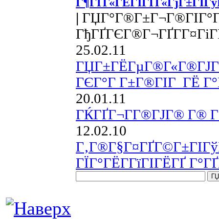
Г¶ГҐГ«ГЁГІГҐГ«ГјГ±ГІГўГ
|
ГЏГ°Г®Г±Г¬Г®ГІГ°
ГђГҐГЄГ®Г¬ГҐГ­Г¤ГіГ
25.02.11
ГЏГ±ГЁГµГ®Г«Г®ГЈГЁ
ГЄГ°Г Г±Г®ГІГ ГЁ Г
20.01.11
ГЌГҐГ¬Г­Г®ГЈГ® Г® Г
12.02.10
Г‚Г®Г§Г¤ГҐГ©Г±ГІГў
ГЇГ°ГЁГ­ГїГІГЁГҐ Г°ГҐ