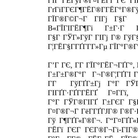
ГЇГ°ГЁГўГ®Г¤ГЁГІ ГЄ Г
ГґГіГ­ГЄГ¶ГЁГ®Г­ГЁГ°Г®Г
ГЇГ®Г©Г¬Г ГІГј Г§Г Г
В«ГЇГІГЁГ¶Гі Г±Г·Г Г
Г§Г ГЎГ»ГўГ ГІГј Г® Гў
Г¦ГЁГ§Г­ГҐГ­Г­Г»Гµ ГЇГ°Г®
Г’Г ГЄ, Г­Г ГЇГ°ГЁГ¬ГҐГ°, 
Г±Г±Г®Г°Г Г¬Г®Г¦ГҐГІ ГЇ
Г­Г ГўГҐГ±Гј Г°Г ГЎГ
ГІГҐГ·ГҐГ­ГЁГҐ Г¤Г­Г
Г°Г ГЎГ®ГІГҐ Г±ГЄГ Г§Г
Г¤Г®Г¬Г ГёГ­ГҐГЈГ® Г®Г·
Гў Г¶ГҐГ«Г®Г¬. Г“Г¤ГҐГ«
ГЁГї ГЄГ ГЄГ®Г¬Гі-ГІГ®