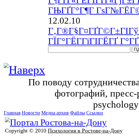
ГЊГҐГ°Г¶Г ГѕГ№ГЁГ©
12.02.10
Г‚Г®Г§Г¤ГҐГ©Г±ГІГў
ГЇГ°ГЁГ­ГїГІГЁГҐ Г°ГҐ
По поводу сотрудничества
фотографий, пресс-
psychology
Главная
Новости
Медиа архив
Файлы
Ссылки
Copyright © 2010
Психология в Ростове-на-Дону