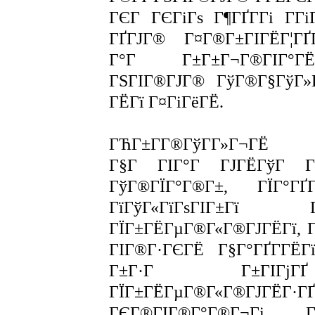
ГЄГ ГЄГіГѕ Г¶ГҐГ­Гі Г­Г
ГҐГЈГ® Г¤Г®Г±ГІГЁГ¦ГҐ
Г°Г Г±Г±Г¬Г®ГІГ°ГЁГ
ГЅГІГ®ГЈГ® ГўГ®Г§ГўГ»Г
ГЁГї Г¤ГіГёГЁ.
ГЋГ±Г­Г®ГўГ­Г»Г
Г§Г ГІГ°Г ГЈГЁГўГ 
ГўГ®ГЇГ°Г®Г±, ГЇГ°Г
ГїГўГ«ГїГѕГІГ±Гї 
ГЇГ±ГЁГµГ®Г«Г®ГЈГЁГї,
ГІГ®Г·ГЄГЁ Г§Г°ГҐГ­ГЁГ
Г±Г·Г Г±ГІГ
ГЇГ±ГЁГµГ®Г«Г®ГЈГЁГ·ГҐ
ГЄГ®ГІГ®Г°Г®Г¬Гі Г±